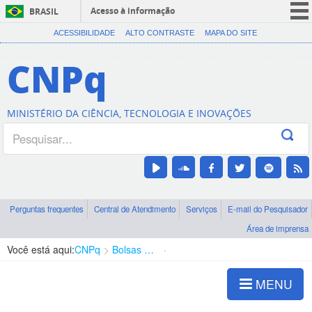
Acesso à informação
BRASIL
CORONAVÍRUS (COVID-19)
ACESSIBILIDADE
ALTO CONTRASTE
MAPA DO SITE
Participe
CNPq
Serviços
Legislação
MINISTÉRIO DA CIÊNCIA, TECNOLOGIA E INOVAÇÕES
Canais
Perguntas frequentes
Central de Atendimento
Serviços
E-mail do Pesquisador
Área de imprensa
Você está aqui:
CNPq
Bolsas e Auxílios Vigentes
Projetos de Pesquisa
MENU