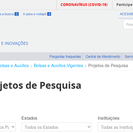
CORONAVÍRUS (COVID-19)
Participe
ra a busca
3
Ir para o rodapé
4
ACESSI
A E INOVAÇÕES
Perguntas frequentes
Central de Atendimento
Serv
olsas e Auxílios
Bolsas e Auxílios Vigentes
Projetos de Pesquisa
jetos de Pesquisa
Estados
Instituições