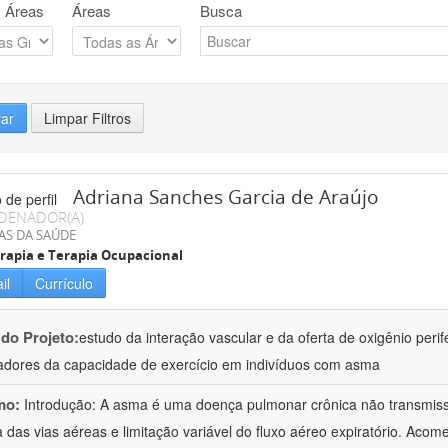
 Áreas
Áreas
Busca
rar
Limpar Filtros
Adriana Sanches Garcia de Araújo
DENADOR(A)
AS DA SAÚDE
erapia e Terapia Ocupacional
il
Currículo
 do Projeto:
estudo da interação vascular e da oferta de oxigênio perif
dores da capacidade de exercício em indivíduos com asma
mo:
Introdução: A asma é uma doença pulmonar crônica não transmissí
a das vias aéreas e limitação variável do fluxo aéreo expiratório. Ac