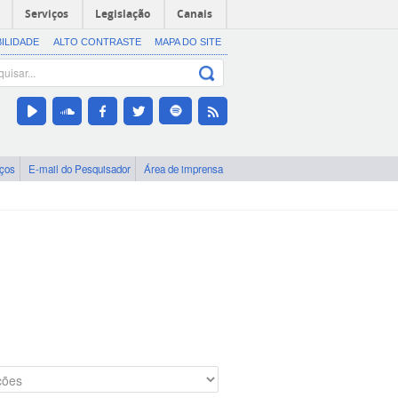
Serviços
Legislação
Canais
BILIDADE
ALTO CONTRASTE
MAPA DO SITE
iços
E-mail do Pesquisador
Área de imprensa