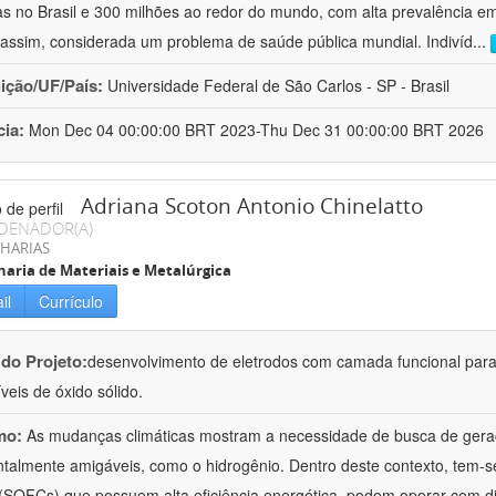
s no Brasil e 300 milhões ao redor do mundo, com alta prevalência e
assim, considerada um problema de saúde pública mundial. Indivíd
...
uição/UF/País:
Universidade Federal de São Carlos - SP - Brasil
cia:
Mon Dec 04 00:00:00 BRT 2023-Thu Dec 31 00:00:00 BRT 2026
Adriana Scoton Antonio Chinelatto
DENADOR(A)
HARIAS
aria de Materiais e Metalúrgica
il
Currículo
 do Projeto:
desenvolvimento de eletrodos com camada funcional para
veis de óxido sólido.
mo:
As mudanças climáticas mostram a necessidade de busca de geraç
talmente amigáveis, como o hidrogênio. Dentro deste contexto, tem-se
 (SOFCs) que possuem alta eficiência energética, podem operar com 