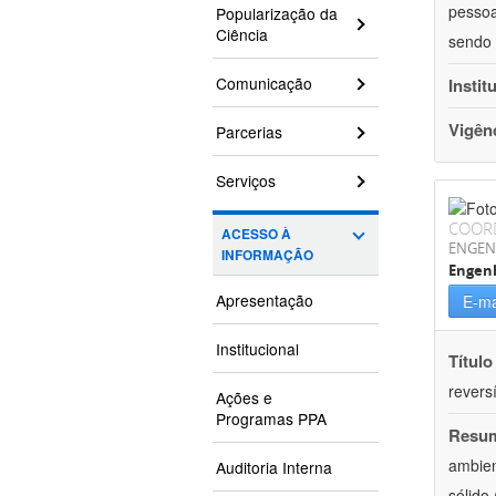
pessoa
Popularização da
Ciência
sendo 
Comunicação
Instit
Vigên
Parcerias
Serviços
COOR
ACESSO À
ENGEN
INFORMAÇÃO
Engenh
Apresentação
E-ma
Institucional
Título
reversí
Ações e
Programas PPA
Resu
ambien
Auditoria Interna
sólido