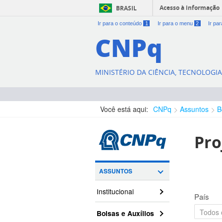
Acesso à informação
BRASIL
Ir para o conteúdo
1
Ir para o menu
2
Ir pa
CNPq
MINISTÉRIO DA CIÊNCIA, TECNOLOGI
Você está aqui:
CNPq
Assuntos
B
Pro
ASSUNTOS
Institucional
País
Bolsas e Auxílios