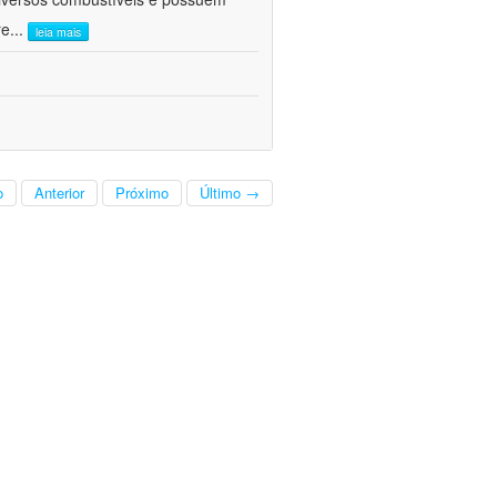
re
...
leia mais
o
Anterior
Próximo
Último →