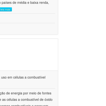
m países de média e baixa renda,
leia mais
 uso em células a combustível
ão de energia por meio de fontes
 as células a combustível de óxido
diversos combustíveis e possuem