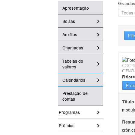
Grandes
Apresentação
Bolsas
Auxílios
Filt
Chamadas
Tabelas de
COOR
valores
CIÊNCI
Fisiot
Calendários
E-ma
Prestação de
contas
Título
modula
Programas
Resu
Prêmios
crônic