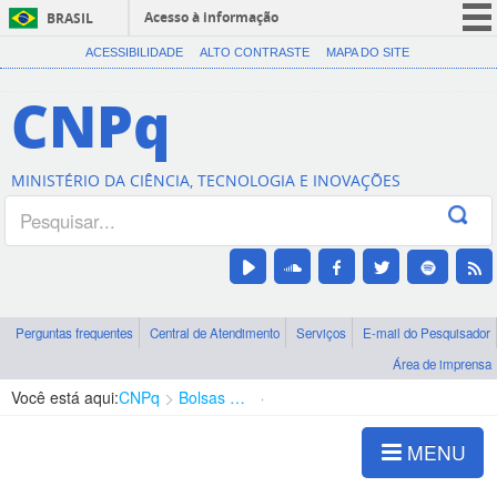
Acesso à informação
BRASIL
CORONAVÍRUS (COVID-19)
ACESSIBILIDADE
ALTO CONTRASTE
MAPA DO SITE
Participe
CNPq
Serviços
Legislação
MINISTÉRIO DA CIÊNCIA, TECNOLOGIA E INOVAÇÕES
Canais
Perguntas frequentes
Central de Atendimento
Serviços
E-mail do Pesquisador
Área de imprensa
Você está aqui:
CNPq
Bolsas e Auxílios Vigentes
Projetos de Pesquisa
MENU