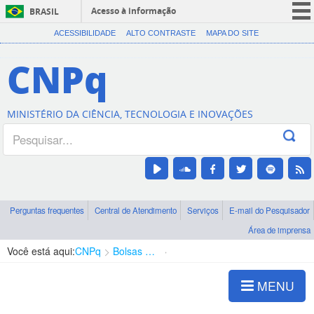
Acesso à informação
BRASIL
CORONAVÍRUS (COVID-19)
ACESSIBILIDADE
ALTO CONTRASTE
MAPA DO SITE
Participe
CNPq
Serviços
Legislação
MINISTÉRIO DA CIÊNCIA, TECNOLOGIA E INOVAÇÕES
Canais
Perguntas frequentes
Central de Atendimento
Serviços
E-mail do Pesquisador
Área de imprensa
Você está aqui:
CNPq
Bolsas e Auxílios Vigentes
Projetos de Pesquisa
MENU