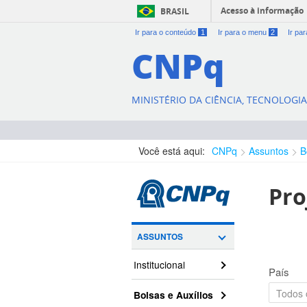
Acesso à informação
BRASIL
Ir para o conteúdo
1
Ir para o menu
2
Ir pa
CNPq
MINISTÉRIO DA CIÊNCIA, TECNOLOGI
Você está aqui:
CNPq
Assuntos
B
Pro
ASSUNTOS
Institucional
País
Bolsas e Auxílios