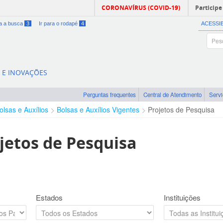
CORONAVÍRUS (COVID-19)
Participe
ra a busca
3
Ir para o rodapé
4
ACESSI
A E INOVAÇÕES
Perguntas frequentes
Central de Atendimento
Serv
olsas e Auxílios
Bolsas e Auxílios Vigentes
Projetos de Pesquisa
jetos de Pesquisa
Estados
Instituições