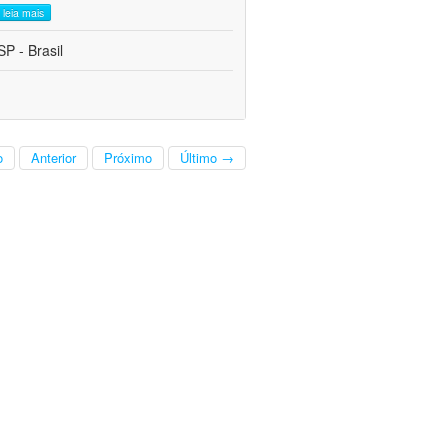
leia mais
P - Brasil
o
Anterior
Próximo
Último →