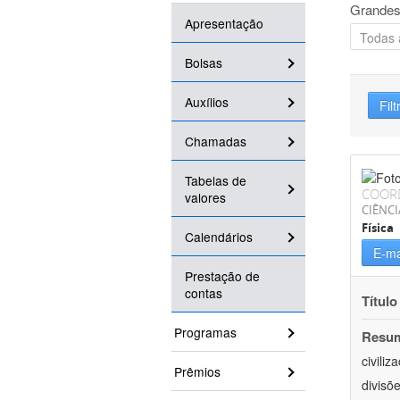
Grandes
Apresentação
Bolsas
Auxílios
Filt
Chamadas
Tabelas de
COOR
valores
CIÊNCI
Física
Calendários
E-ma
Prestação de
contas
Título
Programas
Resu
civili
Prêmios
divisõ