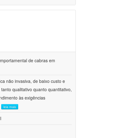
o comportamental de cabras em
ca não invasiva, de baixo custo e
tanto qualitativo quanto quantitativo,
ndimento às exigências
.
leia mais
l