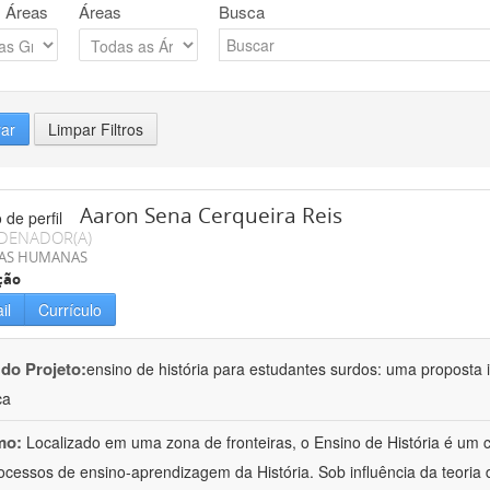
 Áreas
Áreas
Busca
rar
Limpar Filtros
Aaron Sena Cerqueira Reis
DENADOR(A)
IAS HUMANAS
ção
il
Currículo
 do Projeto:
ensino de história para estudantes surdos: uma proposta i
ca
mo:
Localizado em uma zona de fronteiras, o Ensino de História é um
ocessos de ensino-aprendizagem da História. Sob influência da teoria d