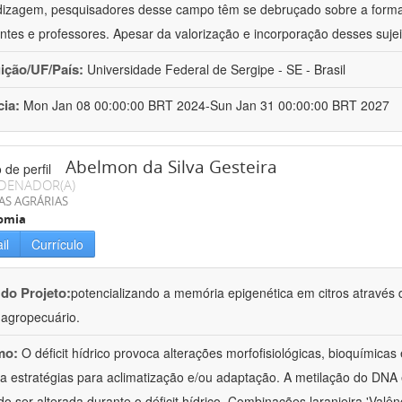
izagem, pesquisadores desse campo têm se debruçado sobre a formaç
ntes e professores. Apesar da valorização e incorporação desses sujei
uição/UF/País:
Universidade Federal de Sergipe - SE - Brasil
cia:
Mon Jan 08 00:00:00 BRT 2024-Sun Jan 31 00:00:00 BRT 2027
Abelmon da Silva Gesteira
DENADOR(A)
AS AGRÁRIAS
omia
il
Currículo
 do Projeto:
potencializando a memória epigenética em citros através d
o agropecuário.
mo:
O déficit hídrico provoca alterações morfofisiológicas, bioquímica
 a estratégias para aclimatização e/ou adaptação. A metilação do DNA 
o ser alterada durante o déficit hídrico. Combinações laranjeira 'Valên