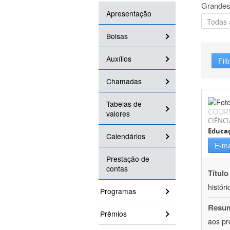
Grandes
Apresentação
Bolsas
Auxílios
Filt
Chamadas
Tabelas de
COOR
valores
CIÊNC
Educa
Calendários
E-ma
Prestação de
contas
Título
históri
Programas
Resu
Prêmios
aos pr