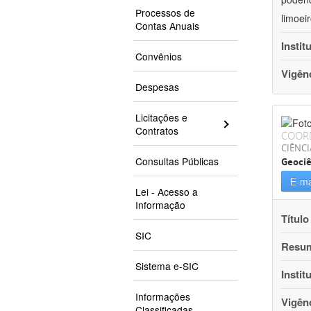
Processos de
limoei
Contas Anuais
Instit
Convênios
Vigên
Despesas
Licitações e
Contratos
COOR
CIÊNCI
Consultas Públicas
Geociê
E-ma
Lei - Acesso a
Informação
Título
SIC
Resu
Sistema e-SIC
Instit
Informações
Vigên
Classificadas