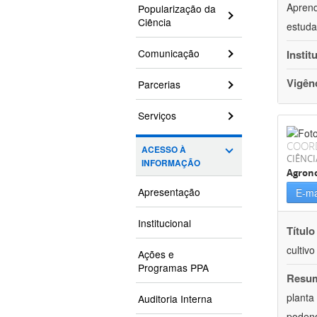
Aprend
Popularização da
Ciência
estuda
Comunicação
Instit
Vigên
Parcerias
Serviços
COOR
ACESSO À
CIÊNCI
INFORMAÇÃO
Agron
Apresentação
E-ma
Institucional
Título
cultiv
Ações e
Programas PPA
Resu
planta
Auditoria Interna
podend