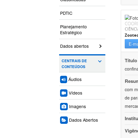
PDTIC
COOR
Planejamento
CIÊNCI
Estratégico
Zoote
E-ma
Dados abertos
Título
CENTRAIS DE
CONTEÚDOS
confin
Áudios
Resu
com mú
Vídeos
de par
mercad
Imagens
Instit
Dados Abertos
Vigên