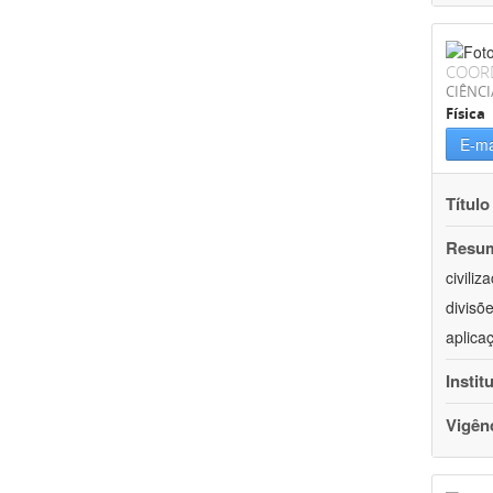
COOR
CIÊNCI
Física
E-ma
Título
Resu
civili
divisõ
aplica
Instit
Vigên