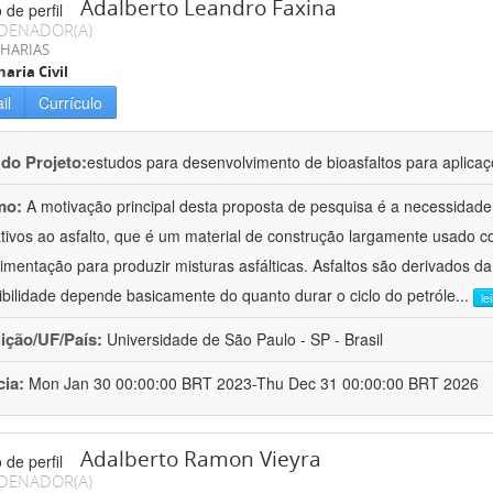
Adalberto Leandro Faxina
DENADOR(A)
HARIAS
aria Civil
il
Currículo
 do Projeto:
estudos para desenvolvimento de bioasfaltos para aplic
mo:
A motivação principal desta proposta de pesquisa é a necessidade
ativos ao asfalto, que é um material de construção largamente usado 
imentação para produzir misturas asfálticas. Asfaltos são derivados da
ibilidade depende basicamente do quanto durar o ciclo do petróle
...
le
uição/UF/País:
Universidade de São Paulo - SP - Brasil
cia:
Mon Jan 30 00:00:00 BRT 2023-Thu Dec 31 00:00:00 BRT 2026
Adalberto Ramon Vieyra
DENADOR(A)