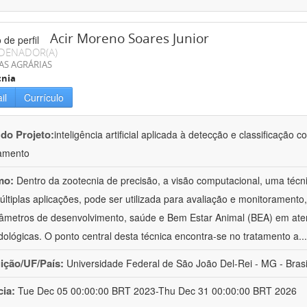
Acir Moreno Soares Junior
DENADOR(A)
AS AGRÁRIAS
cnia
il
Currículo
 do Projeto:
inteligência artificial aplicada à detecção e classificaçã
amento
mo:
Dentro da zootecnia de precisão, a visão computacional, uma técni
ltiplas aplicações, pode ser utilizada para avaliação e monitoramento, 
âmetros de desenvolvimento, saúde e Bem Estar Animal (BEA) em ate
ológicas. O ponto central desta técnica encontra-se no tratamento a
..
uição/UF/País:
Universidade Federal de São João Del-Rei - MG - Brasi
cia:
Tue Dec 05 00:00:00 BRT 2023-Thu Dec 31 00:00:00 BRT 2026