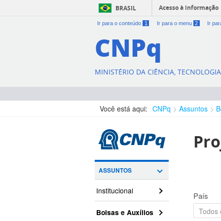
Acesso à informação
BRASIL
Ir para o conteúdo
1
Ir para o menu
2
Ir pa
CNPq
MINISTÉRIO DA CIÊNCIA, TECNOLOGI
Você está aqui:
CNPq
Assuntos
B
Pro
ASSUNTOS
Institucional
País
Bolsas e Auxílios