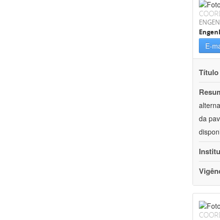
COOR
ENGEN
Engenh
E-ma
Título
Resu
altern
da pav
dispon
Instit
Vigên
COOR