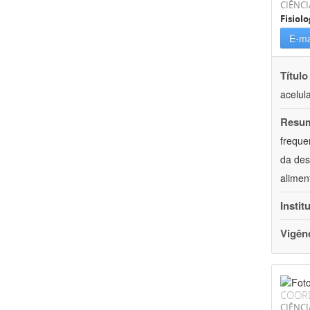
CIÊNCI
Fisiolo
E-ma
Título
acelul
Resu
freque
da des
alimen
Instit
Vigên
COOR
CIÊNCI