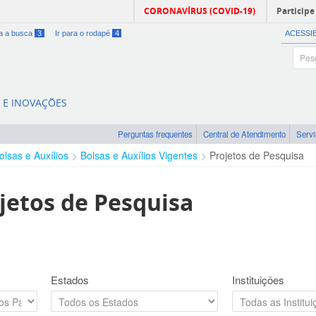
CORONAVÍRUS (COVID-19)
Participe
ra a busca
3
Ir para o rodapé
4
ACESSI
A E INOVAÇÕES
Perguntas frequentes
Central de Atendimento
Serv
olsas e Auxílios
Bolsas e Auxílios Vigentes
Projetos de Pesquisa
jetos de Pesquisa
Estados
Instituições