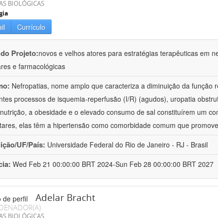
AS BIOLÓGICAS
gia
il
Currículo
 do Projeto:
novos e velhos atores para estratégias terapêuticas em nef
ares e farmacológicas
mo:
Nefropatias, nome amplo que caracteriza a diminuição da função r
ntes processos de isquemia-reperfusão (I/R) (agudos), uropatia obstrut
nutrição, a obesidade e o elevado consumo de sal constituírem um con
tares, elas têm a hipertensão como comorbidade comum que promov
uição/UF/País:
Universidade Federal do Rio de Janeiro - RJ - Brasil
cia:
Wed Feb 21 00:00:00 BRT 2024-Sun Feb 28 00:00:00 BRT 2027
Adelar Bracht
DENADOR(A)
AS BIOLÓGICAS