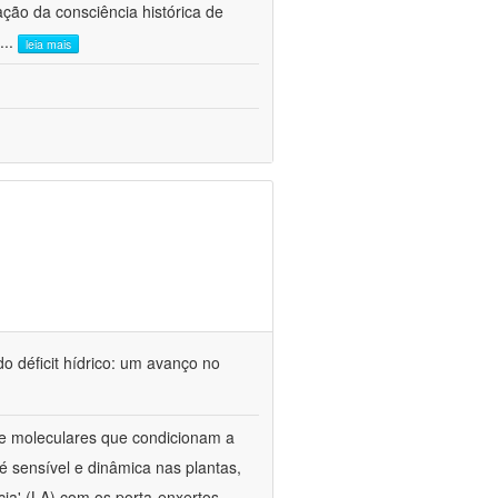
ão da consciência histórica de
...
leia mais
o déficit hídrico: um avanço no
s e moleculares que condicionam a
é sensível e dinâmica nas plantas,
cia' (LA) com os porta-enxertos