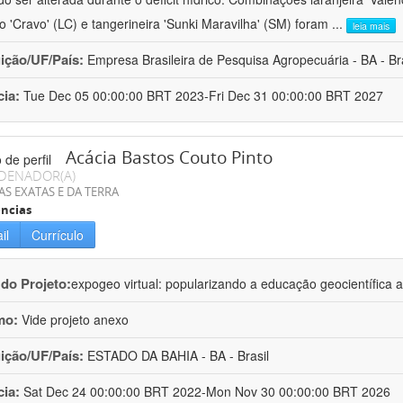
ro 'Cravo' (LC) e tangerineira 'Sunki Maravilha' (SM) foram
...
leia mais
uição/UF/País:
Empresa Brasileira de Pesquisa Agropecuária - BA - Bra
cia:
Tue Dec 05 00:00:00 BRT 2023-Fri Dec 31 00:00:00 BRT 2027
Acácia Bastos Couto Pinto
DENADOR(A)
AS EXATAS E DA TERRA
ncias
il
Currículo
 do Projeto:
expogeo virtual: popularizando a educação geocientífica a
mo:
Vide projeto anexo
uição/UF/País:
ESTADO DA BAHIA - BA - Brasil
cia:
Sat Dec 24 00:00:00 BRT 2022-Mon Nov 30 00:00:00 BRT 2026