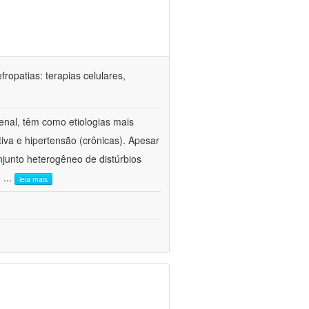
ropatias: terapias celulares,
enal, têm como etiologias mais
iva e hipertensão (crônicas). Apesar
junto heterogêneo de distúrbios
e
...
leia mais