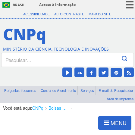
Acesso à informação
BRASIL
CORONAVÍRUS (COVID-19)
ACESSIBILIDADE
ALTO CONTRASTE
MAPA DO SITE
Participe
CNPq
Serviços
Legislação
MINISTÉRIO DA CIÊNCIA, TECNOLOGIA E INOVAÇÕES
Canais
Perguntas frequentes
Central de Atendimento
Serviços
E-mail do Pesquisador
Área de imprensa
Você está aqui:
CNPq
Bolsas e Auxílios Vigentes
Projetos de Pesquisa
MENU