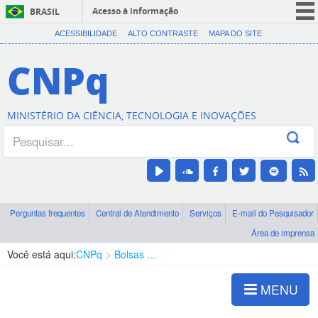
Acesso à informação
BRASIL
CORONAVÍRUS (COVID-19)
ACESSIBILIDADE
ALTO CONTRASTE
MAPA DO SITE
Participe
CNPq
Serviços
Legislação
MINISTÉRIO DA CIÊNCIA, TECNOLOGIA E INOVAÇÕES
Canais
Perguntas frequentes
Central de Atendimento
Serviços
E-mail do Pesquisador
Área de imprensa
Você está aqui:
CNPq
Bolsas e Auxílios Vigentes
Projetos de Pesquisa
MENU