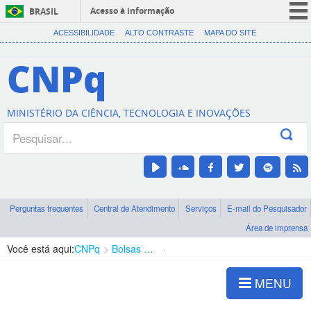
Acesso à informação
BRASIL
CORONAVÍRUS (COVID-19)
ACESSIBILIDADE
ALTO CONTRASTE
MAPA DO SITE
Participe
CNPq
Serviços
Legislação
MINISTÉRIO DA CIÊNCIA, TECNOLOGIA E INOVAÇÕES
Canais
Perguntas frequentes
Central de Atendimento
Serviços
E-mail do Pesquisador
Área de imprensa
Você está aqui:
CNPq
Bolsas e Auxílios Vigentes
Projetos de Pesquisa
MENU