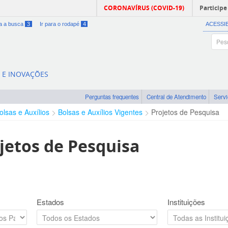
CORONAVÍRUS (COVID-19)
Participe
ra a busca
3
Ir para o rodapé
4
ACESSI
A E INOVAÇÕES
Perguntas frequentes
Central de Atendimento
Serv
olsas e Auxílios
Bolsas e Auxílios Vigentes
Projetos de Pesquisa
jetos de Pesquisa
Estados
Instituições