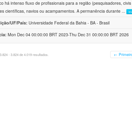
ico há intenso fluxo de profissionais para a região (pesquisadores, civi
es científicas, navios ou acampamentos. A permanência durante
...
le
uição/UF/País:
Universidade Federal da Bahia - BA - Brasil
cia:
Mon Dec 04 00:00:00 BRT 2023-Thu Dec 31 00:00:00 BRT 2026
← Primeir
.824 - 3.824 de 4.019 resultados.