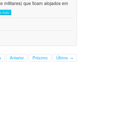
s e militares) que ficam alojados em
ia mais
o
Anterior
Próximo
Último →