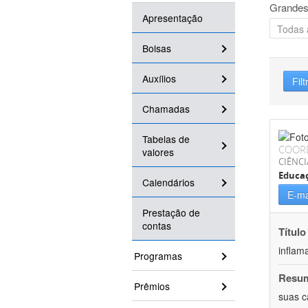
Grandes
Apresentação
Bolsas
Auxílios
Filt
Chamadas
Tabelas de
COOR
valores
CIÊNCI
Educaç
Calendários
E-ma
Prestação de
contas
Título
inflam
Programas
Resu
Prêmios
suas c