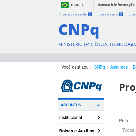
Acesso à informação
BRASIL
Ir para o conteúdo
1
Ir para o menu
2
Ir pa
CNPq
MINISTÉRIO DA CIÊNCIA, TECNOLOGI
Você está aqui:
CNPq
Assuntos
B
Pro
ASSUNTOS
Institucional
País
Bolsas e Auxílios