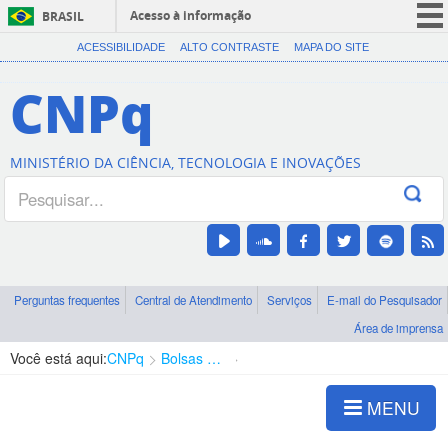
Acesso à informação
BRASIL
CORONAVÍRUS (COVID-19)
ACESSIBILIDADE
ALTO CONTRASTE
MAPA DO SITE
Participe
CNPq
Serviços
Legislação
MINISTÉRIO DA CIÊNCIA, TECNOLOGIA E INOVAÇÕES
Canais
Perguntas frequentes
Central de Atendimento
Serviços
E-mail do Pesquisador
Área de imprensa
Você está aqui:
CNPq
Bolsas e Auxílios Vigentes
Projetos de Pesquisa
MENU