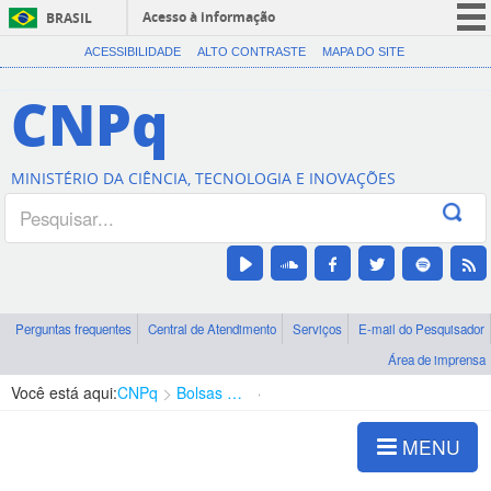
Acesso à informação
BRASIL
CORONAVÍRUS (COVID-19)
ACESSIBILIDADE
ALTO CONTRASTE
MAPA DO SITE
Participe
CNPq
Serviços
Legislação
MINISTÉRIO DA CIÊNCIA, TECNOLOGIA E INOVAÇÕES
Canais
Perguntas frequentes
Central de Atendimento
Serviços
E-mail do Pesquisador
Área de imprensa
Você está aqui:
CNPq
Bolsas e Auxílios Vigentes
Projetos de Pesquisa
MENU