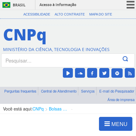
Acesso à informação
BRASIL
CORONAVÍRUS (COVID-19)
ACESSIBILIDADE
ALTO CONTRASTE
MAPA DO SITE
Participe
CNPq
Serviços
Legislação
MINISTÉRIO DA CIÊNCIA, TECNOLOGIA E INOVAÇÕES
Canais
Perguntas frequentes
Central de Atendimento
Serviços
E-mail do Pesquisador
Área de imprensa
Você está aqui:
CNPq
Bolsas e Auxílios Vigentes
Projetos de Pesquisa
MENU