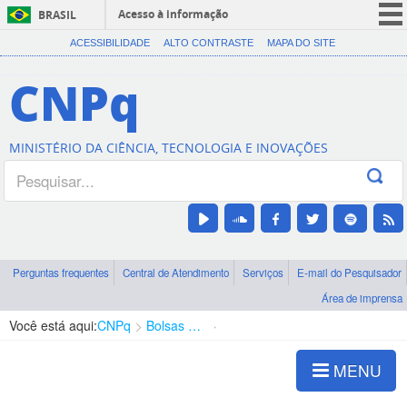
Acesso à informação
BRASIL
CORONAVÍRUS (COVID-19)
ACESSIBILIDADE
ALTO CONTRASTE
MAPA DO SITE
Participe
CNPq
Serviços
Legislação
MINISTÉRIO DA CIÊNCIA, TECNOLOGIA E INOVAÇÕES
Canais
Perguntas frequentes
Central de Atendimento
Serviços
E-mail do Pesquisador
Área de imprensa
Você está aqui:
CNPq
Bolsas e Auxílios Vigentes
Projetos de Pesquisa
MENU