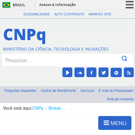
Acesso à informação
BRASIL
CORONAVÍRUS (COVID-19)
ACESSIBILIDADE
ALTO CONTRASTE
MAPA DO SITE
Participe
CNPq
Serviços
Legislação
MINISTÉRIO DA CIÊNCIA, TECNOLOGIA E INOVAÇÕES
Canais
Perguntas frequentes
Central de Atendimento
Serviços
E-mail do Pesquisador
Área de imprensa
Você está aqui:
CNPq
Bolsas e Auxílios Vigentes
Projetos de Pesquisa
MENU