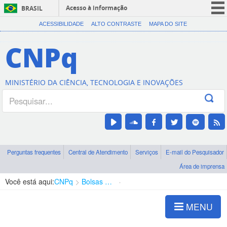
Acesso à informação
BRASIL
CORONAVÍRUS (COVID-19)
ACESSIBILIDADE
ALTO CONTRASTE
MAPA DO SITE
Participe
CNPq
Serviços
Legislação
MINISTÉRIO DA CIÊNCIA, TECNOLOGIA E INOVAÇÕES
Canais
Perguntas frequentes
Central de Atendimento
Serviços
E-mail do Pesquisador
Área de imprensa
Você está aqui:
CNPq
Bolsas e Auxílios Vigentes
Projetos de Pesquisa
MENU