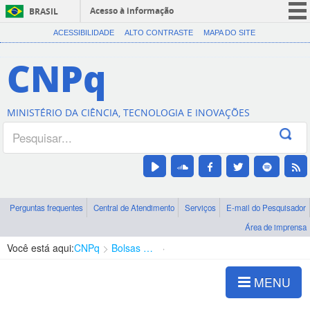
Acesso à informação
BRASIL
CORONAVÍRUS (COVID-19)
ACESSIBILIDADE
ALTO CONTRASTE
MAPA DO SITE
Participe
CNPq
Serviços
Legislação
MINISTÉRIO DA CIÊNCIA, TECNOLOGIA E INOVAÇÕES
Canais
Perguntas frequentes
Central de Atendimento
Serviços
E-mail do Pesquisador
Área de imprensa
Você está aqui:
CNPq
Bolsas e Auxílios Vigentes
Projetos de Pesquisa
MENU