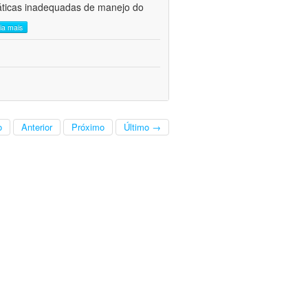
áticas inadequadas de manejo do
eia mais
o
Anterior
Próximo
Último →