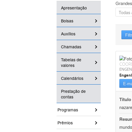
Grandes
Apresentação
Bolsas
Auxílios
Filt
Chamadas
Tabelas de
COOR
valores
ENGEN
Engenh
Calendários
E-ma
Prestação de
contas
Título
nazare
Programas
Resu
Prêmios
mundo,