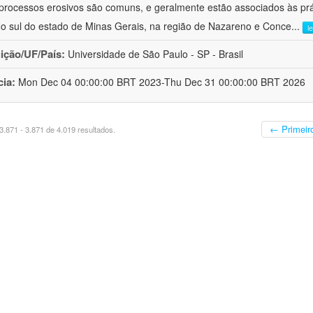
processos erosivos são comuns, e geralmente estão associados às pr
No sul do estado de Minas Gerais, na região de Nazareno e Conce
...
l
uição/UF/País:
Universidade de São Paulo - SP - Brasil
cia:
Mon Dec 04 00:00:00 BRT 2023-Thu Dec 31 00:00:00 BRT 2026
← Primeir
.871 - 3.871 de 4.019 resultados.