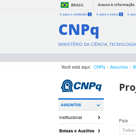
Acesso à informação
BRASIL
Ir para o conteúdo
1
Ir para o menu
2
Ir pa
CNPq
MINISTÉRIO DA CIÊNCIA, TECNOLOGI
Você está aqui:
CNPq
Assuntos
B
Pro
ASSUNTOS
Institucional
País
Bolsas e Auxílios