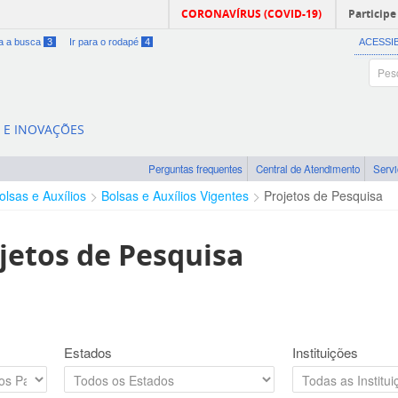
CORONAVÍRUS (COVID-19)
Participe
ra a busca
3
Ir para o rodapé
4
ACESSI
A E INOVAÇÕES
Perguntas frequentes
Central de Atendimento
Serv
olsas e Auxílios
Bolsas e Auxílios Vigentes
Projetos de Pesquisa
jetos de Pesquisa
Estados
Instituições