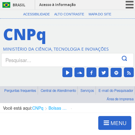
Acesso à informação
BRASIL
CORONAVÍRUS (COVID-19)
ACESSIBILIDADE
ALTO CONTRASTE
MAPA DO SITE
Participe
CNPq
Serviços
Legislação
MINISTÉRIO DA CIÊNCIA, TECNOLOGIA E INOVAÇÕES
Canais
Perguntas frequentes
Central de Atendimento
Serviços
E-mail do Pesquisador
Área de imprensa
Você está aqui:
CNPq
Bolsas e Auxílios Vigentes
Projetos de Pesquisa
MENU