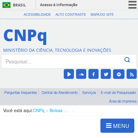
Acesso à informação
BRASIL
CORONAVÍRUS (COVID-19)
ACESSIBILIDADE
ALTO CONTRASTE
MAPA DO SITE
Participe
CNPq
Serviços
Legislação
MINISTÉRIO DA CIÊNCIA, TECNOLOGIA E INOVAÇÕES
Canais
Perguntas frequentes
Central de Atendimento
Serviços
E-mail do Pesquisador
Área de imprensa
Você está aqui:
CNPq
Bolsas e Auxílios Vigentes
Projetos de Pesquisa
MENU