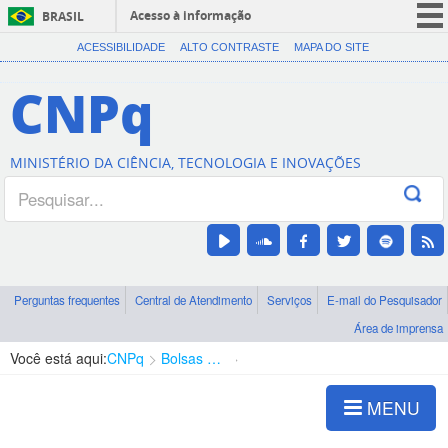
Acesso à informação
BRASIL
CORONAVÍRUS (COVID-19)
ACESSIBILIDADE
ALTO CONTRASTE
MAPA DO SITE
Participe
CNPq
Serviços
Legislação
MINISTÉRIO DA CIÊNCIA, TECNOLOGIA E INOVAÇÕES
Canais
Perguntas frequentes
Central de Atendimento
Serviços
E-mail do Pesquisador
Área de imprensa
Você está aqui:
CNPq
Bolsas e Auxílios Vigentes
Projetos de Pesquisa
MENU