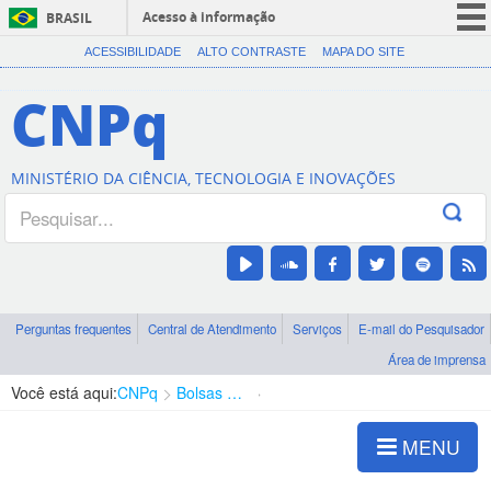
Acesso à informação
BRASIL
CORONAVÍRUS (COVID-19)
ACESSIBILIDADE
ALTO CONTRASTE
MAPA DO SITE
Participe
CNPq
Serviços
Legislação
MINISTÉRIO DA CIÊNCIA, TECNOLOGIA E INOVAÇÕES
Canais
Perguntas frequentes
Central de Atendimento
Serviços
E-mail do Pesquisador
Área de imprensa
Você está aqui:
CNPq
Bolsas e Auxílios Vigentes
Projetos de Pesquisa
MENU