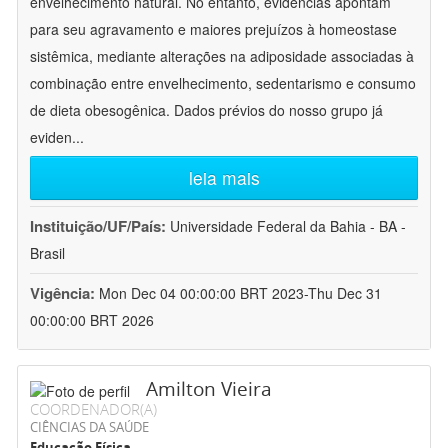
envelhecimento natural. No entanto, evidências apontam
para seu agravamento e maiores prejuízos à homeostase
sistêmica, mediante alterações na adiposidade associadas à
combinação entre envelhecimento, sedentarismo e consumo
de dieta obesogênica. Dados prévios do nosso grupo já
eviden
...
leia mais
Instituição/UF/País:
Universidade Federal da Bahia - BA -
Brasil
Vigência:
Mon Dec 04 00:00:00 BRT 2023-Thu Dec 31
00:00:00 BRT 2026
Amilton Vieira
COORDENADOR(A)
CIÊNCIAS DA SAÚDE
Educação Física