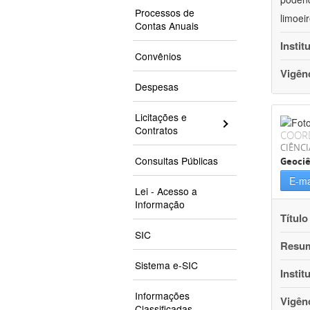
Processos de
limoei
Contas Anuais
Instit
Convênios
Vigên
Despesas
Licitações e
Contratos
COOR
CIÊNCI
Consultas Públicas
Geociê
E-ma
Lei - Acesso a
Informação
Título
SIC
Resu
Sistema e-SIC
Instit
Informações
Vigên
Classificadas