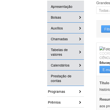
Grandes
Apresentação
Bolsas
Auxílios
Filt
Chamadas
Tabelas de
COOR
valores
CIÊNC
Educa
Calendários
E-ma
Prestação de
contas
Título
históri
Programas
Resu
Prêmios
aos pr