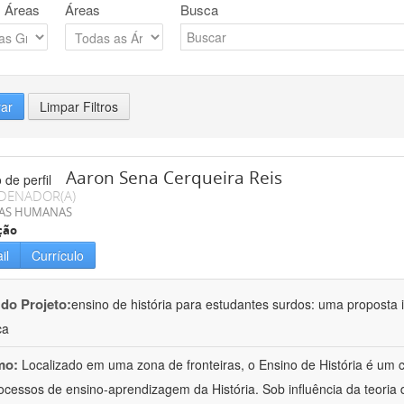
 Áreas
Áreas
Busca
rar
Limpar Filtros
Aaron Sena Cerqueira Reis
DENADOR(A)
IAS HUMANAS
ção
il
Currículo
 do Projeto:
ensino de história para estudantes surdos: uma proposta i
ca
mo:
Localizado em uma zona de fronteiras, o Ensino de História é um
ocessos de ensino-aprendizagem da História. Sob influência da teoria d