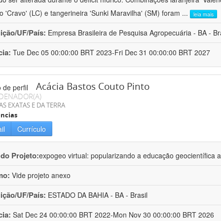
ro 'Cravo' (LC) e tangerineira 'Sunki Maravilha' (SM) foram
...
leia mais
uição/UF/País:
Empresa Brasileira de Pesquisa Agropecuária - BA - Bra
cia:
Tue Dec 05 00:00:00 BRT 2023-Fri Dec 31 00:00:00 BRT 2027
Acácia Bastos Couto Pinto
DENADOR(A)
AS EXATAS E DA TERRA
ncias
il
Currículo
 do Projeto:
expogeo virtual: popularizando a educação geocientífica a
mo:
Vide projeto anexo
uição/UF/País:
ESTADO DA BAHIA - BA - Brasil
cia:
Sat Dec 24 00:00:00 BRT 2022-Mon Nov 30 00:00:00 BRT 2026