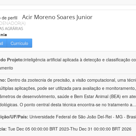
Acir Moreno Soares Junior
DENADOR(A)
AS AGRÁRIAS
cnia
il
Currículo
 do Projeto:
inteligência artificial aplicada à detecção e classificaçã
amento
mo:
Dentro da zootecnia de precisão, a visão computacional, uma técni
ltiplas aplicações, pode ser utilizada para avaliação e monitoramento, 
âmetros de desenvolvimento, saúde e Bem Estar Animal (BEA) em ate
ológicas. O ponto central desta técnica encontra-se no tratamento a
..
uição/UF/País:
Universidade Federal de São João Del-Rei - MG - Brasi
cia:
Tue Dec 05 00:00:00 BRT 2023-Thu Dec 31 00:00:00 BRT 2026