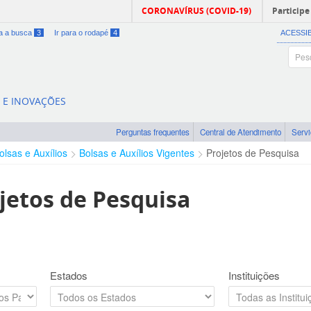
CORONAVÍRUS (COVID-19)
Participe
ra a busca
3
Ir para o rodapé
4
ACESSI
A E INOVAÇÕES
Perguntas frequentes
Central de Atendimento
Serv
olsas e Auxílios
Bolsas e Auxílios Vigentes
Projetos de Pesquisa
jetos de Pesquisa
Estados
Instituições