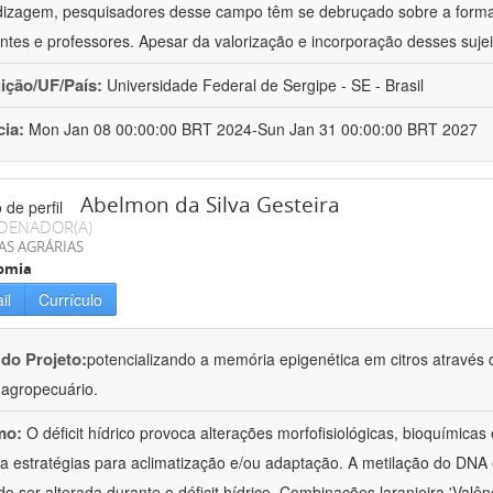
izagem, pesquisadores desse campo têm se debruçado sobre a formaç
ntes e professores. Apesar da valorização e incorporação desses sujei
uição/UF/País:
Universidade Federal de Sergipe - SE - Brasil
cia:
Mon Jan 08 00:00:00 BRT 2024-Sun Jan 31 00:00:00 BRT 2027
Abelmon da Silva Gesteira
DENADOR(A)
AS AGRÁRIAS
omia
il
Currículo
 do Projeto:
potencializando a memória epigenética em citros através d
o agropecuário.
mo:
O déficit hídrico provoca alterações morfofisiológicas, bioquímica
 a estratégias para aclimatização e/ou adaptação. A metilação do DNA 
o ser alterada durante o déficit hídrico. Combinações laranjeira 'Valên