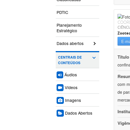
PDTIC
COOR
Planejamento
CIÊNCI
Estratégico
Zoote
E-ma
Dados abertos
Título
CENTRAIS DE
CONTEÚDOS
confin
Áudios
Resu
com mú
Vídeos
de par
mercad
Imagens
Instit
Dados Abertos
Vigên