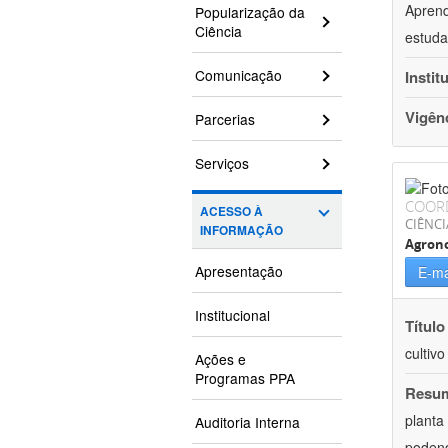
Aprend
Popularização da
Ciência
estuda
Comunicação
Instit
Vigên
Parcerias
Serviços
COOR
ACESSO À
CIÊNCI
INFORMAÇÃO
Agron
Apresentação
E-ma
Institucional
Título
cultiv
Ações e
Programas PPA
Resu
planta
Auditoria Interna
podend