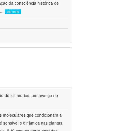
ão da consciência histórica de
...
leia mais
o déficit hídrico: um avanço no
s e moleculares que condicionam a
é sensível e dinâmica nas plantas,
cia' (LA) com os porta-enxertos