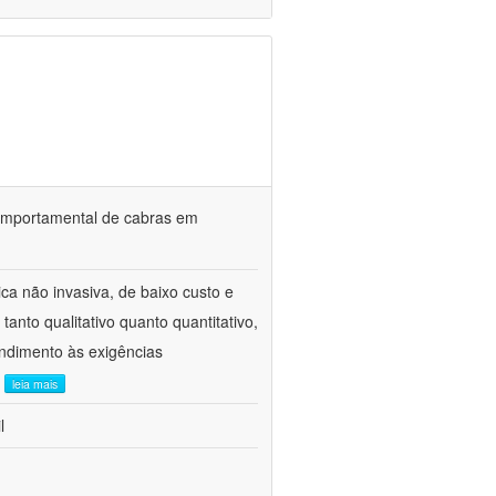
o comportamental de cabras em
ca não invasiva, de baixo custo e
tanto qualitativo quanto quantitativo,
ndimento às exigências
.
leia mais
l