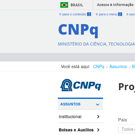
Acesso à informação
BRASIL
Ir para o conteúdo
1
Ir para o menu
2
Ir pa
CNPq
MINISTÉRIO DA CIÊNCIA, TECNOLOGI
Você está aqui:
CNPq
Assuntos
B
Pro
ASSUNTOS
Institucional
País
Bolsas e Auxílios