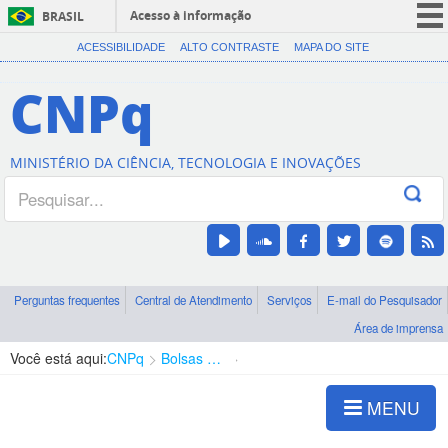
Acesso à informação
BRASIL
CORONAVÍRUS (COVID-19)
ACESSIBILIDADE
ALTO CONTRASTE
MAPA DO SITE
Participe
CNPq
Serviços
Legislação
MINISTÉRIO DA CIÊNCIA, TECNOLOGIA E INOVAÇÕES
Canais
Perguntas frequentes
Central de Atendimento
Serviços
E-mail do Pesquisador
Área de imprensa
Você está aqui:
CNPq
Bolsas e Auxílios Vigentes
Projetos de Pesquisa
MENU