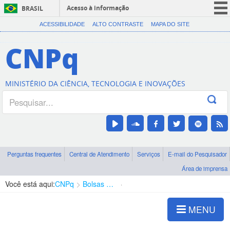
Acesso à informação
BRASIL
CORONAVÍRUS (COVID-19)
ACESSIBILIDADE
ALTO CONTRASTE
MAPA DO SITE
Participe
CNPq
Serviços
Legislação
MINISTÉRIO DA CIÊNCIA, TECNOLOGIA E INOVAÇÕES
Canais
Perguntas frequentes
Central de Atendimento
Serviços
E-mail do Pesquisador
Área de imprensa
Você está aqui:
CNPq
Bolsas e Auxílios Vigentes
Projetos de Pesquisa
MENU