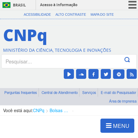
Acesso à informação
BRASIL
CORONAVÍRUS (COVID-19)
ACESSIBILIDADE
ALTO CONTRASTE
MAPA DO SITE
Participe
CNPq
Serviços
Legislação
MINISTÉRIO DA CIÊNCIA, TECNOLOGIA E INOVAÇÕES
Canais
Perguntas frequentes
Central de Atendimento
Serviços
E-mail do Pesquisador
Área de imprensa
Você está aqui:
CNPq
Bolsas e Auxílios Vigentes
Projetos de Pesquisa
MENU