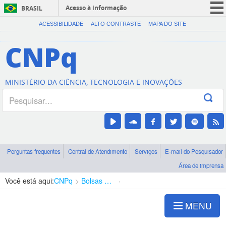
Acesso à informação
BRASIL
CORONAVÍRUS (COVID-19)
ACESSIBILIDADE
ALTO CONTRASTE
MAPA DO SITE
Participe
CNPq
Serviços
Legislação
MINISTÉRIO DA CIÊNCIA, TECNOLOGIA E INOVAÇÕES
Canais
Perguntas frequentes
Central de Atendimento
Serviços
E-mail do Pesquisador
Área de imprensa
Você está aqui:
CNPq
Bolsas e Auxílios Vigentes
Projetos de Pesquisa
MENU