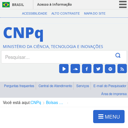
Acesso à informação
BRASIL
CORONAVÍRUS (COVID-19)
ACESSIBILIDADE
ALTO CONTRASTE
MAPA DO SITE
Participe
CNPq
Serviços
Legislação
MINISTÉRIO DA CIÊNCIA, TECNOLOGIA E INOVAÇÕES
Canais
Perguntas frequentes
Central de Atendimento
Serviços
E-mail do Pesquisador
Área de imprensa
Você está aqui:
CNPq
Bolsas e Auxílios Vigentes
Projetos de Pesquisa
MENU