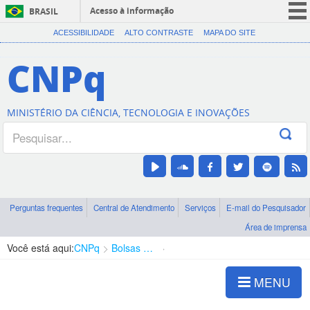
Acesso à informação
BRASIL
CORONAVÍRUS (COVID-19)
ACESSIBILIDADE
ALTO CONTRASTE
MAPA DO SITE
Participe
CNPq
Serviços
Legislação
MINISTÉRIO DA CIÊNCIA, TECNOLOGIA E INOVAÇÕES
Canais
Perguntas frequentes
Central de Atendimento
Serviços
E-mail do Pesquisador
Área de imprensa
Você está aqui:
CNPq
Bolsas e Auxílios Vigentes
Projetos de Pesquisa
MENU