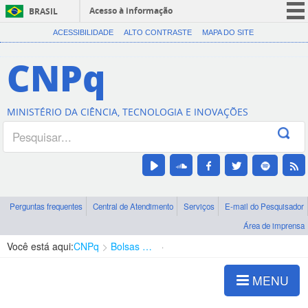
Acesso à informação
BRASIL
CORONAVÍRUS (COVID-19)
ACESSIBILIDADE
ALTO CONTRASTE
MAPA DO SITE
Participe
CNPq
Serviços
Legislação
MINISTÉRIO DA CIÊNCIA, TECNOLOGIA E INOVAÇÕES
Canais
Perguntas frequentes
Central de Atendimento
Serviços
E-mail do Pesquisador
Área de imprensa
Você está aqui:
CNPq
Bolsas e Auxílios Vigentes
Projetos de Pesquisa
MENU