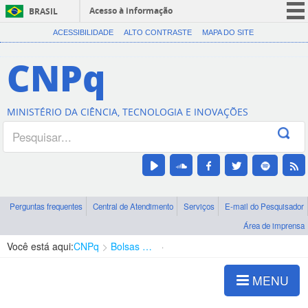
Acesso à informação
BRASIL
CORONAVÍRUS (COVID-19)
ACESSIBILIDADE
ALTO CONTRASTE
MAPA DO SITE
Participe
CNPq
Serviços
Legislação
MINISTÉRIO DA CIÊNCIA, TECNOLOGIA E INOVAÇÕES
Canais
Perguntas frequentes
Central de Atendimento
Serviços
E-mail do Pesquisador
Área de imprensa
Você está aqui:
CNPq
Bolsas e Auxílios Vigentes
Projetos de Pesquisa
MENU