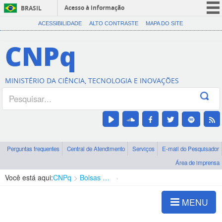
Acesso à informação
BRASIL
CORONAVÍRUS (COVID-19)
ACESSIBILIDADE
ALTO CONTRASTE
MAPA DO SITE
Participe
CNPq
Serviços
Legislação
MINISTÉRIO DA CIÊNCIA, TECNOLOGIA E INOVAÇÕES
Canais
Perguntas frequentes
Central de Atendimento
Serviços
E-mail do Pesquisador
Área de imprensa
Você está aqui:
CNPq
Bolsas e Auxílios Vigentes
Projetos de Pesquisa
MENU