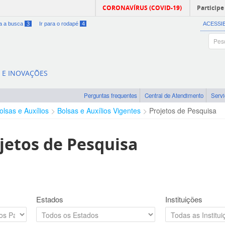
CORONAVÍRUS (COVID-19)
Participe
ra a busca
3
Ir para o rodapé
4
ACESSI
A E INOVAÇÕES
Perguntas frequentes
Central de Atendimento
Serv
olsas e Auxílios
Bolsas e Auxílios Vigentes
Projetos de Pesquisa
jetos de Pesquisa
Estados
Instituições