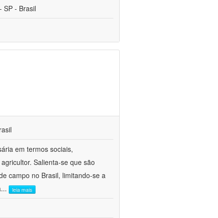
 SP - Brasil
asil
sária em termos sociais,
agricultor. Salienta-se que são
e campo no Brasil, limitando-se a
a
...
leia mais