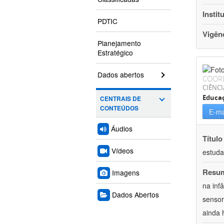
Instit
PDTIC
Vigên
Planejamento
Estratégico
Dados abertos
COOR
CIÊNC
Educa
CENTRAIS DE
CONTEÚDOS
E-ma
Áudios
Título
Vídeos
estuda
Resu
Imagens
na inf
Dados Abertos
sensor
ainda 