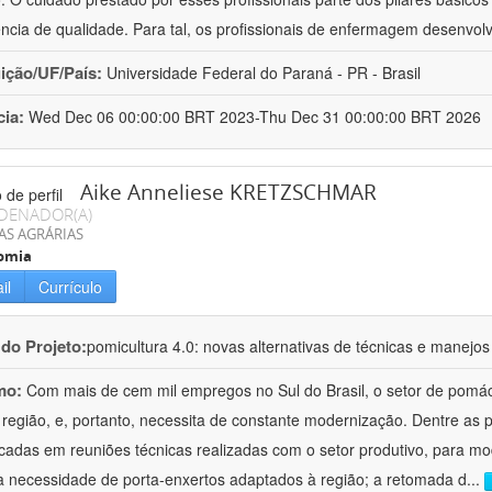
ência de qualidade. Para tal, os profissionais de enfermagem desenv
uição/UF/País:
Universidade Federal do Paraná - PR - Brasil
cia:
Wed Dec 06 00:00:00 BRT 2023-Thu Dec 31 00:00:00 BRT 2026
Aike Anneliese KRETZSCHMAR
DENADOR(A)
AS AGRÁRIAS
omia
il
Currículo
 do Projeto:
pomicultura 4.0: novas alternativas de técnicas e manejos
mo:
Com mais de cem mil empregos no Sul do Brasil, o setor de pomá
 região, e, portanto, necessita de constante modernização. Dentre as
ficadas em reuniões técnicas realizadas com o setor produtivo, para mod
a necessidade de porta-enxertos adaptados à região; a retomada d
...