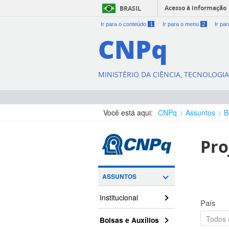
Acesso à informação
BRASIL
Ir para o conteúdo
1
Ir para o menu
2
Ir pa
CNPq
MINISTÉRIO DA CIÊNCIA, TECNOLOGI
Você está aqui:
CNPq
Assuntos
B
Pro
ASSUNTOS
Institucional
País
Bolsas e Auxílios