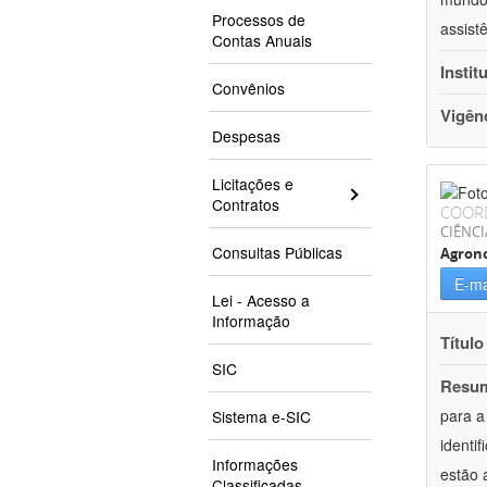
Processos de
assist
Contas Anuais
Instit
Convênios
Vigên
Despesas
Licitações e
Contratos
COOR
CIÊNCI
Consultas Públicas
Agron
E-ma
Lei - Acesso a
Informação
Título
SIC
Resu
para a
Sistema e-SIC
identi
Informações
estão 
Classificadas