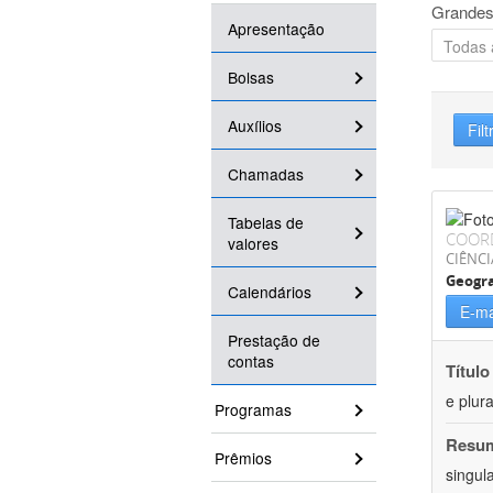
Grandes
Apresentação
Bolsas
Auxílios
Filt
Chamadas
Tabelas de
COOR
valores
CIÊNC
Geogra
Calendários
E-ma
Prestação de
contas
Título
e plur
Programas
Resu
Prêmios
singul