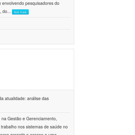
e) envolvendo pesquisadores do
, do
...
leia mais
a atualidade: análise das
m na Gestão e Gerenciamento,
 trabalho nos sistemas de saúde no
 para garantir o acesso a uma