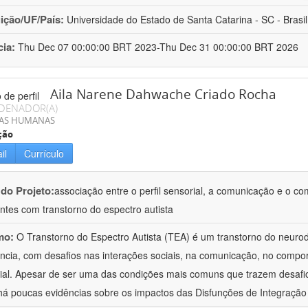
uição/UF/País:
Universidade do Estado de Santa Catarina - SC - Brasil
cia:
Thu Dec 07 00:00:00 BRT 2023-Thu Dec 31 00:00:00 BRT 2026
Aila Narene Dahwache Criado Rocha
DENADOR(A)
IAS HUMANAS
ção
il
Currículo
 do Projeto:
associação entre o perfil sensorial, a comunicação e o c
ntes com transtorno do espectro autista
mo:
O Transtorno do Espectro Autista (TEA) é um transtorno do neur
ância, com desafios nas interações sociais, na comunicação, no comp
ial. Apesar de ser uma das condições mais comuns que trazem desafios
há poucas evidências sobre os impactos das Disfunções de Integraçã