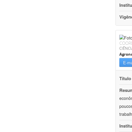
Instit
Vigên
COOR
CIÊNCI
Agron
E-ma
Título
Resu
econôm
poucos
trabal
Instit