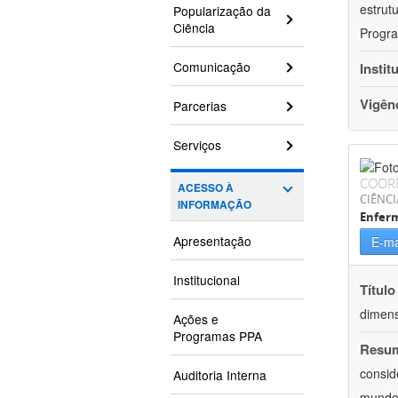
estrut
Popularização da
Ciência
Progra
Comunicação
Instit
Vigên
Parcerias
Serviços
COOR
ACESSO À
CIÊNCI
INFORMAÇÃO
Enfer
Apresentação
E-ma
Institucional
Título
dimens
Ações e
Programas PPA
Resu
consid
Auditoria Interna
mundo.