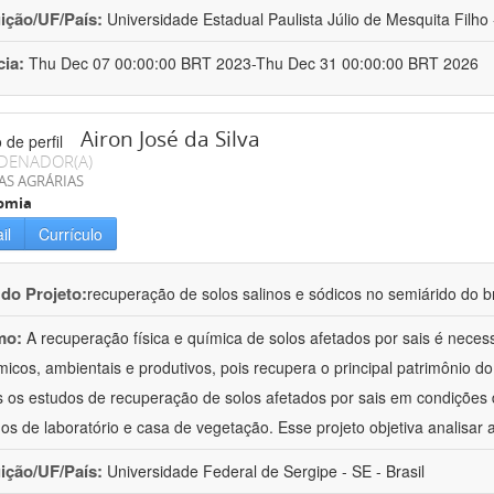
uição/UF/País:
Universidade Estadual Paulista Júlio de Mesquita Filho -
cia:
Thu Dec 07 00:00:00 BRT 2023-Thu Dec 31 00:00:00 BRT 2026
Airon José da Silva
DENADOR(A)
AS AGRÁRIAS
omia
il
Currículo
 do Projeto:
recuperação de solos salinos e sódicos no semiárido do br
mo:
A recuperação física e química de solos afetados por sais é neces
icos, ambientais e produtivos, pois recupera o principal patrimônio do 
 os estudos de recuperação de solos afetados por sais em condições d
hos de laboratório e casa de vegetação. Esse projeto objetiva analisar 
uição/UF/País:
Universidade Federal de Sergipe - SE - Brasil