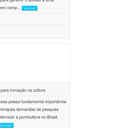
olvem comp
...
leia mais
 para inovação na cultura
ceas possui fundamental importância
 principais demandas de pesquisa
ernizar a pomicultura no Brasil,
leia mais