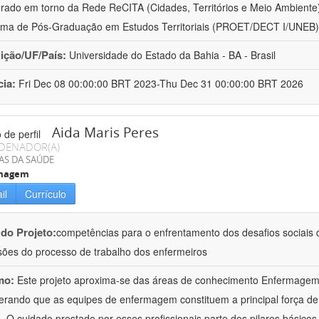
urado em torno da Rede ReCITA (Cidades, Territórios e Meio Ambient
ma de Pós-Graduação em Estudos Territoriais (PROET/DECT I/UNEB)
uição/UF/País:
Universidade do Estado da Bahia - BA - Brasil
cia:
Fri Dec 08 00:00:00 BRT 2023-Thu Dec 31 00:00:00 BRT 2026
Aida Maris Peres
DENADOR(A)
AS DA SAÚDE
magem
il
Currículo
 do Projeto:
competências para o enfrentamento dos desafios sociais d
ões do processo de trabalho dos enfermeiros
mo:
Este projeto aproxima-se das áreas de conhecimento Enfermage
erando que as equipes de enfermagem constituem a principal força de
 O cuidado prestado por esses profissionais parte dos pilares básicos