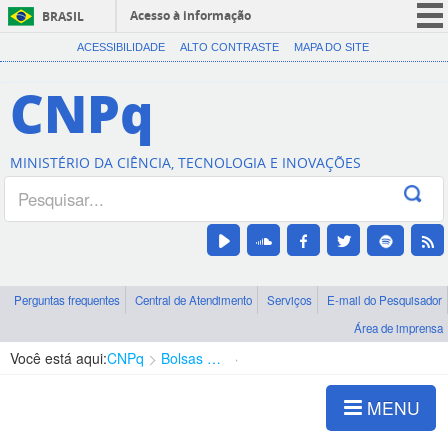
Acesso à informação
BRASIL
CORONAVÍRUS (COVID-19)
ACESSIBILIDADE
ALTO CONTRASTE
MAPA DO SITE
Participe
CNPq
Serviços
Legislação
MINISTÉRIO DA CIÊNCIA, TECNOLOGIA E INOVAÇÕES
Canais
Perguntas frequentes
Central de Atendimento
Serviços
E-mail do Pesquisador
Área de imprensa
Você está aqui:
CNPq
Bolsas e Auxílios Vigentes
Projetos de Pesquisa
MENU