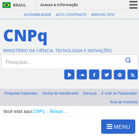
Acesso à informação
BRASIL
CORONAVÍRUS (COVID-19)
ACESSIBILIDADE
ALTO CONTRASTE
MAPA DO SITE
Participe
CNPq
Serviços
Legislação
MINISTÉRIO DA CIÊNCIA, TECNOLOGIA E INOVAÇÕES
Canais
Perguntas frequentes
Central de Atendimento
Serviços
E-mail do Pesquisador
Área de imprensa
Você está aqui:
CNPq
Bolsas e Auxílios Vigentes
Projetos de Pesquisa
MENU