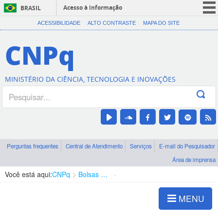
Acesso à informação
BRASIL
CORONAVÍRUS (COVID-19)
ACESSIBILIDADE
ALTO CONTRASTE
MAPA DO SITE
Participe
CNPq
Serviços
Legislação
MINISTÉRIO DA CIÊNCIA, TECNOLOGIA E INOVAÇÕES
Canais
Perguntas frequentes
Central de Atendimento
Serviços
E-mail do Pesquisador
Área de imprensa
Você está aqui:
CNPq
Bolsas e Auxílios Vigentes
Projetos de Pesquisa
MENU