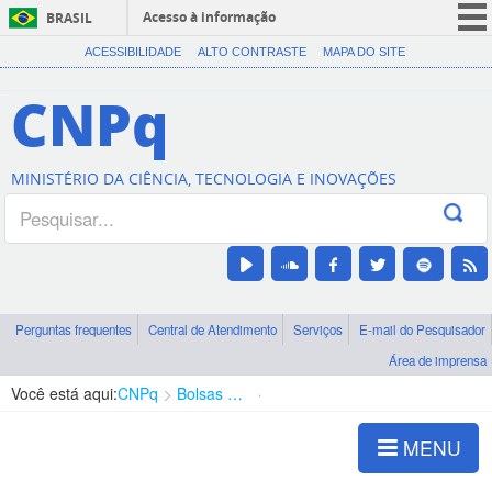
Acesso à informação
BRASIL
CORONAVÍRUS (COVID-19)
ACESSIBILIDADE
ALTO CONTRASTE
MAPA DO SITE
Participe
CNPq
Serviços
Legislação
MINISTÉRIO DA CIÊNCIA, TECNOLOGIA E INOVAÇÕES
Canais
Perguntas frequentes
Central de Atendimento
Serviços
E-mail do Pesquisador
Área de imprensa
Você está aqui:
CNPq
Bolsas e Auxílios Vigentes
Projetos de Pesquisa
MENU