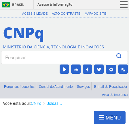
Acesso à informação
BRASIL
CORONAVÍRUS (COVID-19)
ACESSIBILIDADE
ALTO CONTRASTE
MAPA DO SITE
Participe
CNPq
Serviços
Legislação
MINISTÉRIO DA CIÊNCIA, TECNOLOGIA E INOVAÇÕES
Canais
Perguntas frequentes
Central de Atendimento
Serviços
E-mail do Pesquisador
Área de imprensa
Você está aqui:
CNPq
Bolsas e Auxílios Vigentes
Projetos de Pesquisa
MENU