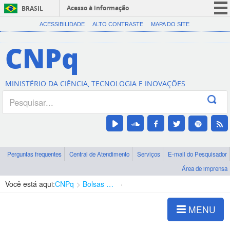
Acesso à informação
BRASIL
CORONAVÍRUS (COVID-19)
ACESSIBILIDADE
ALTO CONTRASTE
MAPA DO SITE
Participe
CNPq
Serviços
Legislação
MINISTÉRIO DA CIÊNCIA, TECNOLOGIA E INOVAÇÕES
Canais
Perguntas frequentes
Central de Atendimento
Serviços
E-mail do Pesquisador
Área de imprensa
Você está aqui:
CNPq
Bolsas e Auxílios Vigentes
Projetos de Pesquisa
MENU