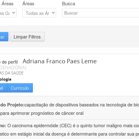
 Áreas
Áreas
Busca
rar
Limpar Filtros
Adriana Franco Paes Leme
DENADOR(A)
AS DA SAÚDE
ologia
il
Currículo
 do Projeto:
capacitação de dispositivos baseados na tecnologia de b
a para aprimorar prognóstico de câncer oral
mo:
O carcinoma epidermóide (CEC) é o quinto tumor maligno mais c
stico em estágio inicial da doença é determinante para controlar sua