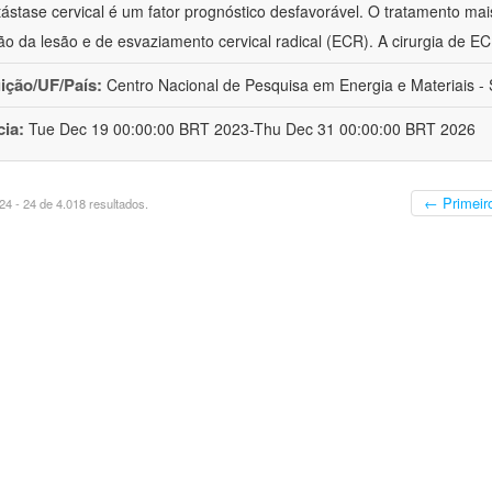
ástase cervical é um fator prognóstico desfavorável. O tratamento mai
o da lesão e de esvaziamento cervical radical (ECR). A cirurgia de E
uição/UF/País:
Centro Nacional de Pesquisa em Energia e Materiais - S
cia:
Tue Dec 19 00:00:00 BRT 2023-Thu Dec 31 00:00:00 BRT 2026
← Primeir
4 - 24 de 4.018 resultados.