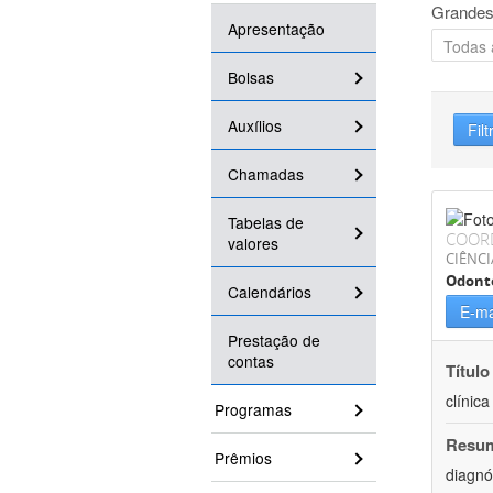
Grandes
Apresentação
Bolsas
Auxílios
Filt
Chamadas
Tabelas de
COOR
valores
CIÊNCI
Odont
Calendários
E-ma
Prestação de
contas
Título
clínic
Programas
Resu
Prêmios
diagnó