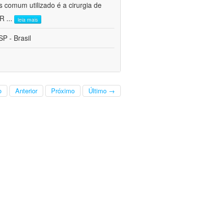
s comum utilizado é a cirurgia de
CR
...
leia mais
P - Brasil
o
Anterior
Próximo
Último →