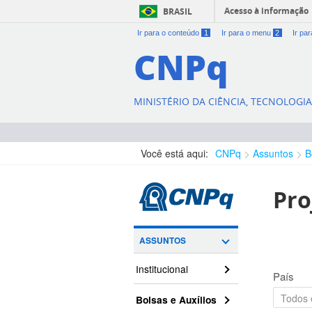
Acesso à informação
BRASIL
Ir para o conteúdo
1
Ir para o menu
2
Ir pa
CNPq
MINISTÉRIO DA CIÊNCIA, TECNOLOGI
Você está aqui:
CNPq
Assuntos
B
Pro
ASSUNTOS
Institucional
País
Bolsas e Auxílios