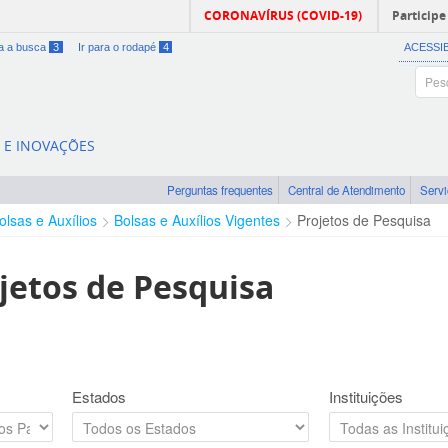
CORONAVÍRUS (COVID-19)
Participe
ra a busca
3
Ir para o rodapé
4
ACESSI
A E INOVAÇÕES
Perguntas frequentes
Central de Atendimento
Serv
olsas e Auxílios
Bolsas e Auxílios Vigentes
Projetos de Pesquisa
jetos de Pesquisa
Estados
Instituições