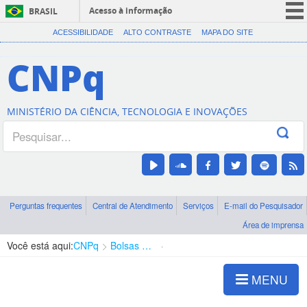
Acesso à informação
BRASIL
CORONAVÍRUS (COVID-19)
ACESSIBILIDADE
ALTO CONTRASTE
MAPA DO SITE
Participe
CNPq
Serviços
Legislação
MINISTÉRIO DA CIÊNCIA, TECNOLOGIA E INOVAÇÕES
Canais
Perguntas frequentes
Central de Atendimento
Serviços
E-mail do Pesquisador
Área de imprensa
Você está aqui:
CNPq
Bolsas e Auxílios Vigentes
Projetos de Pesquisa
MENU