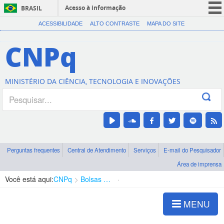
Acesso à informação
BRASIL
CORONAVÍRUS (COVID-19)
ACESSIBILIDADE
ALTO CONTRASTE
MAPA DO SITE
Participe
CNPq
Serviços
Legislação
MINISTÉRIO DA CIÊNCIA, TECNOLOGIA E INOVAÇÕES
Canais
Perguntas frequentes
Central de Atendimento
Serviços
E-mail do Pesquisador
Área de imprensa
Você está aqui:
CNPq
Bolsas e Auxílios Vigentes
Projetos de Pesquisa
MENU