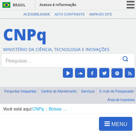
Acesso à informação
BRASIL
CORONAVÍRUS (COVID-19)
ACESSIBILIDADE
ALTO CONTRASTE
MAPA DO SITE
Participe
CNPq
Serviços
Legislação
MINISTÉRIO DA CIÊNCIA, TECNOLOGIA E INOVAÇÕES
Canais
Perguntas frequentes
Central de Atendimento
Serviços
E-mail do Pesquisador
Área de imprensa
Você está aqui:
CNPq
Bolsas e Auxílios Vigentes
Projetos de Pesquisa
MENU