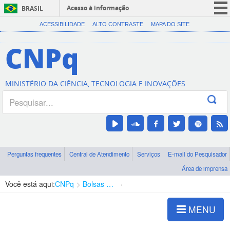
Acesso à informação
BRASIL
CORONAVÍRUS (COVID-19)
ACESSIBILIDADE
ALTO CONTRASTE
MAPA DO SITE
Participe
CNPq
Serviços
Legislação
MINISTÉRIO DA CIÊNCIA, TECNOLOGIA E INOVAÇÕES
Canais
Perguntas frequentes
Central de Atendimento
Serviços
E-mail do Pesquisador
Área de imprensa
Você está aqui:
CNPq
Bolsas e Auxílios Vigentes
Projetos de Pesquisa
MENU