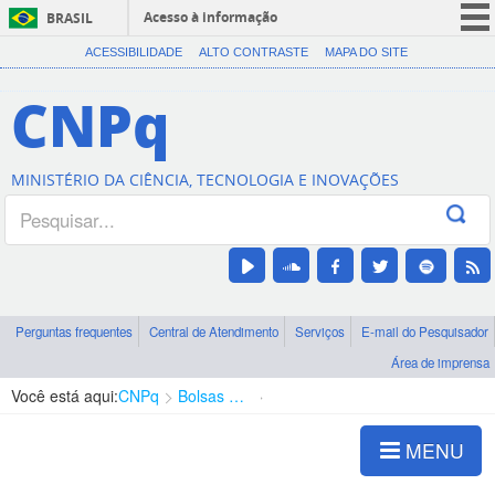
Acesso à informação
BRASIL
CORONAVÍRUS (COVID-19)
ACESSIBILIDADE
ALTO CONTRASTE
MAPA DO SITE
Participe
CNPq
Serviços
Legislação
MINISTÉRIO DA CIÊNCIA, TECNOLOGIA E INOVAÇÕES
Canais
Perguntas frequentes
Central de Atendimento
Serviços
E-mail do Pesquisador
Área de imprensa
Você está aqui:
CNPq
Bolsas e Auxílios Vigentes
Projetos de Pesquisa
MENU