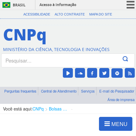
Acesso à informação
BRASIL
CORONAVÍRUS (COVID-19)
ACESSIBILIDADE
ALTO CONTRASTE
MAPA DO SITE
Participe
CNPq
Serviços
Legislação
MINISTÉRIO DA CIÊNCIA, TECNOLOGIA E INOVAÇÕES
Canais
Perguntas frequentes
Central de Atendimento
Serviços
E-mail do Pesquisador
Área de imprensa
Você está aqui:
CNPq
Bolsas e Auxílios Vigentes
Projetos de Pesquisa
MENU