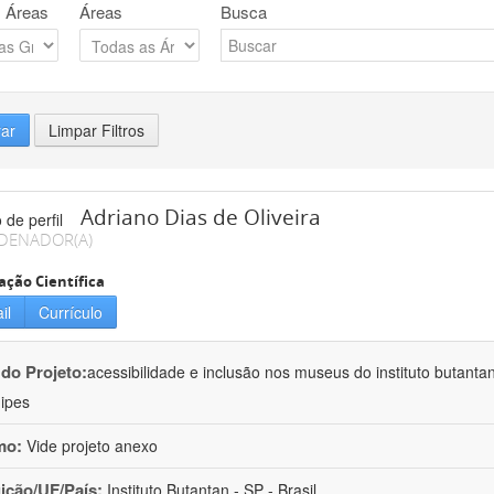
 Áreas
Áreas
Busca
rar
Limpar Filtros
Adriano Dias de Oliveira
DENADOR(A)
ação Científica
il
Currículo
 do Projeto:
acessibilidade e inclusão nos museus do instituto butanta
ipes
mo:
Vide projeto anexo
uição/UF/País:
Instituto Butantan - SP - Brasil