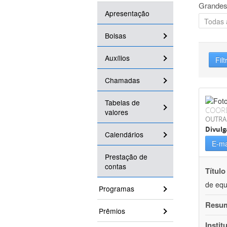
Grandes
Apresentação
Bolsas
Auxílios
Filt
Chamadas
Tabelas de
COOR
valores
OUTRA
Divulg
Calendários
E-ma
Prestação de
contas
Título
de equ
Programas
Resu
Prêmios
Instit