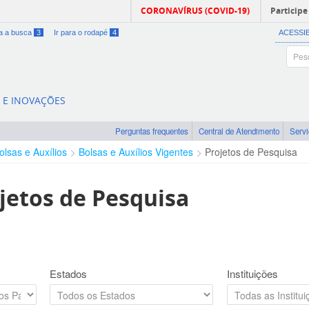
CORONAVÍRUS (COVID-19)
Participe
ra a busca
3
Ir para o rodapé
4
ACESSI
A E INOVAÇÕES
Perguntas frequentes
Central de Atendimento
Serv
olsas e Auxílios
Bolsas e Auxílios Vigentes
Projetos de Pesquisa
jetos de Pesquisa
Estados
Instituições