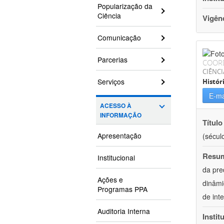
Popularização da
Ciência
Vigên
Comunicação
Parcerias
COOR
CIÊNC
Serviços
Histór
E-ma
ACESSO À
INFORMAÇÃO
Título
Apresentação
(século
Resu
Institucional
da pre
Ações e
dinâmi
Programas PPA
de int
Auditoria Interna
Instit