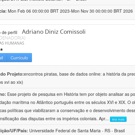
cia:
Mon Feb 06 00:00:00 BRT 2023-Mon Nov 30 00:00:00 BRT 2026
Adriano Diniz Comissoli
DENADOR(A)
IAS HUMANAS
ia
il
Currículo
 do Projeto:
encontros piratas, base de dados online: a história da pre
s xvi ao xix)
mo:
Esse projeto de pesquisa em História tem por objeto analisar as 
dação marítima no Atlântico português entre os séculos XVI e XIX. O ob
cas políticas que viabilizaram a conservação e o desenvolvimento dess
ensificação das disputas entre os impérios coloniais. Apr
...
leia mais
uição/UF/País:
Universidade Federal de Santa Maria - RS - Brasil