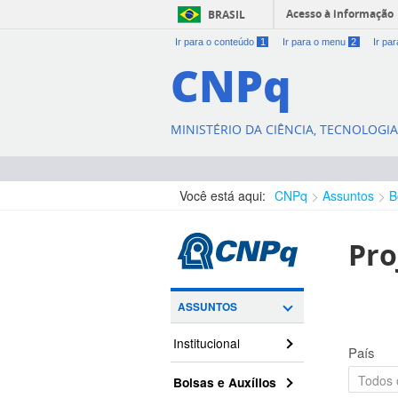
Acesso à informação
BRASIL
Ir para o conteúdo
1
Ir para o menu
2
Ir pa
CNPq
MINISTÉRIO DA CIÊNCIA, TECNOLOGI
Você está aqui:
CNPq
Assuntos
B
Pro
ASSUNTOS
Institucional
País
Bolsas e Auxílios