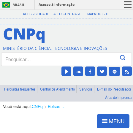
Acesso à informação
BRASIL
CORONAVÍRUS (COVID-19)
ACESSIBILIDADE
ALTO CONTRASTE
MAPA DO SITE
Participe
CNPq
Serviços
Legislação
MINISTÉRIO DA CIÊNCIA, TECNOLOGIA E INOVAÇÕES
Canais
Perguntas frequentes
Central de Atendimento
Serviços
E-mail do Pesquisador
Área de imprensa
Você está aqui:
CNPq
Bolsas e Auxílios Vigentes
Projetos de Pesquisa
MENU