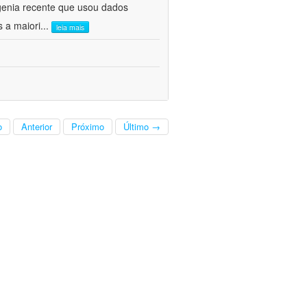
genia recente que usou dados
s a maiori
...
leia mais
o
Anterior
Próximo
Último →