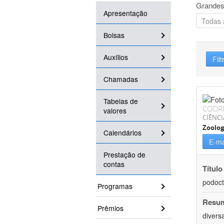
Grandes
Apresentação
Bolsas
Auxílios
Filt
Chamadas
Tabelas de
COOR
valores
CIÊNCI
Zoolog
Calendários
E-ma
Prestação de
contas
Título
podoct
Programas
Resu
Prêmios
divers