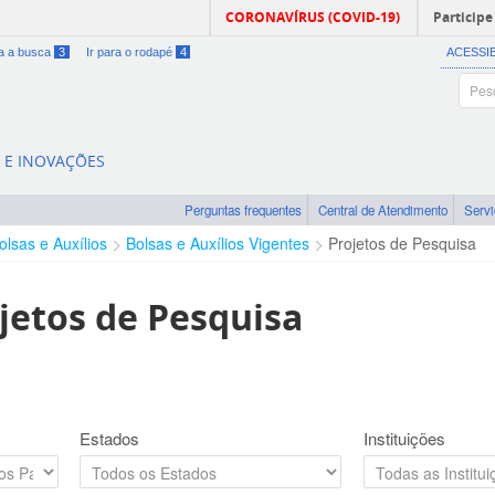
CORONAVÍRUS (COVID-19)
Participe
ra a busca
3
Ir para o rodapé
4
ACESSI
A E INOVAÇÕES
Perguntas frequentes
Central de Atendimento
Serv
olsas e Auxílios
Bolsas e Auxílios Vigentes
Projetos de Pesquisa
jetos de Pesquisa
Estados
Instituições