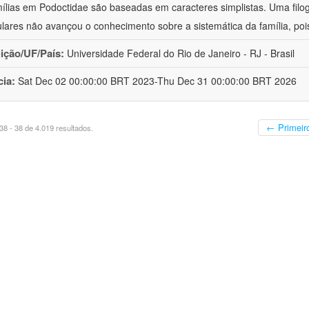
ílias em Podoctidae são baseadas em caracteres simplistas. Uma filo
lares não avançou o conhecimento sobre a sistemática da família, poi
uição/UF/País:
Universidade Federal do Rio de Janeiro - RJ - Brasil
cia:
Sat Dec 02 00:00:00 BRT 2023-Thu Dec 31 00:00:00 BRT 2026
← Primeir
8 - 38 de 4.019 resultados.