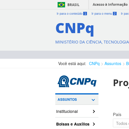
Acesso à informação
BRASIL
Ir para o conteúdo
1
Ir para o menu
2
Ir pa
CNPq
MINISTÉRIO DA CIÊNCIA, TECNOLOGI
Você está aqui:
CNPq
Assuntos
B
Pro
ASSUNTOS
Institucional
País
Bolsas e Auxílios