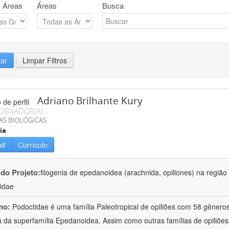
 Áreas
Áreas
Busca
rar
Limpar Filtros
Adriano Brilhante Kury
DENADOR(A)
AS BIOLÓGICAS
ia
il
Currículo
 do Projeto:
filogenia de epedanoidea (arachnida, opiliones) na regiã
idae
mo:
Podoctidae é uma família Paleotropical de opiliões com 58 gênero
a da superfamília Epedanoidea. Assim como outras famílias de opiliões