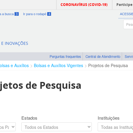
CORONAVÍRUS (COVID-19)
Participe
ra a busca
3
Ir para o rodapé
4
ACESSI
A E INOVAÇÕES
Perguntas frequentes
Central de Atendimento
Serv
olsas e Auxílios
Bolsas e Auxílios Vigentes
Projetos de Pesquisa
jetos de Pesquisa
Estados
Instituições