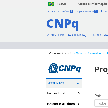
Acesso à informação
BRASIL
Ir para o conteúdo
1
Ir para o menu
2
Ir pa
CNPq
MINISTÉRIO DA CIÊNCIA, TECNOLOGI
Você está aqui:
CNPq
Assuntos
B
Pro
ASSUNTOS
Institucional
País
Bolsas e Auxílios