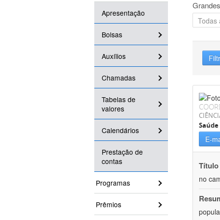
Grandes
Apresentação
Bolsas
Auxílios
Filt
Chamadas
Tabelas de
COOR
valores
CIÊNCI
Saúde 
Calendários
E-ma
Prestação de
contas
Título
no cam
Programas
Resu
Prêmios
popula