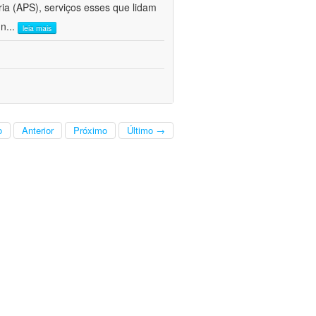
ria (APS), serviços esses que lidam
 n
...
leia mais
o
Anterior
Próximo
Último →